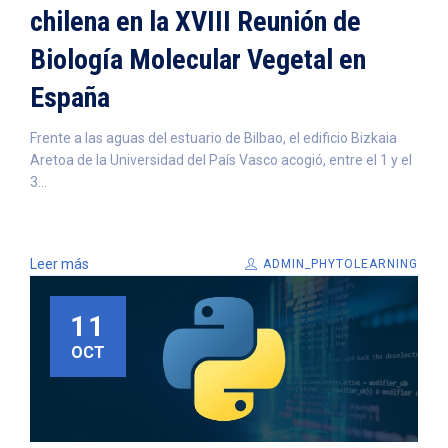
chilena en la XVIII Reunión de
Biología Molecular Vegetal en
España
Frente a las aguas del estuario de Bilbao, el edificio Bizkaia
Aretoa de la Universidad del País Vasco acogió, entre el 1 y el
3...
Leer más
ADMIN_PHYTOLEARNING
11
OCT