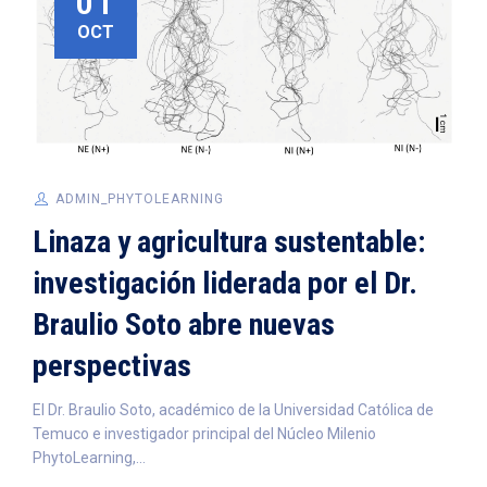
01
OCT
ADMIN_PHYTOLEARNING
Linaza y agricultura sustentable:
investigación liderada por el Dr.
Braulio Soto abre nuevas
perspectivas
El Dr. Braulio Soto, académico de la Universidad Católica de
Temuco e investigador principal del Núcleo Milenio
PhytoLearning,...