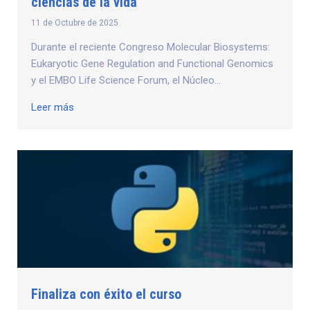
ciencias de la vida
11 de Octubre de 2025
Durante el reciente Congreso Molecular Biosystems:
Eukaryotic Gene Regulation and Functional Genomics
y el EMBO Life Science Forum, el Núcleo...
Leer más
Finaliza con éxito el curso