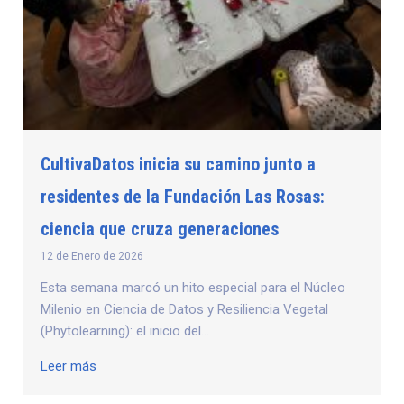
CultivaDatos inicia su camino junto a
residentes de la Fundación Las Rosas:
ciencia que cruza generaciones
12 de Enero de 2026
Esta semana marcó un hito especial para el Núcleo
Milenio en Ciencia de Datos y Resiliencia Vegetal
(Phytolearning): el inicio del...
Leer más